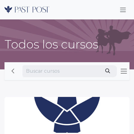
Ir al contenido
Todos los cursos